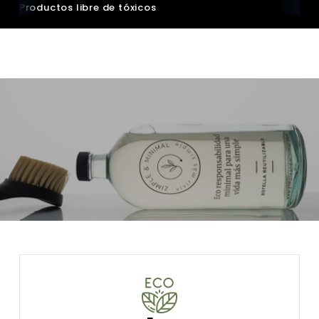
Productos libre de tóxicos
Zer