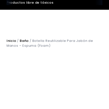
Productos libre de tóxicos
Zer
Inicio
/
Baño
/ Botella Reutilizable Para Jabón de
Manos – Espuma (Foam)