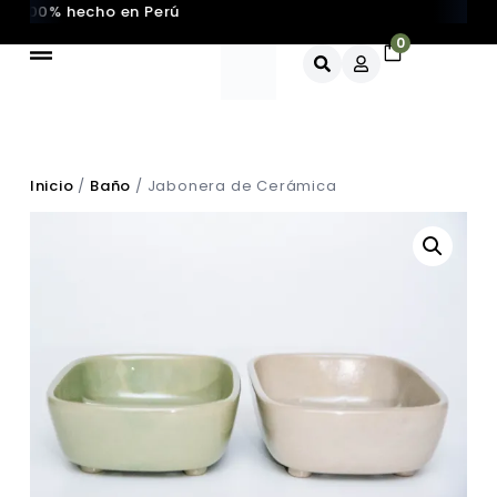
100% hecho en Perú
Produc
0
Inicio
/
Baño
/ Jabonera de Cerámica