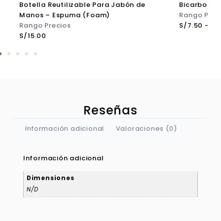
otella Reutilizable Para Jabón de
Bicarbonato de S
anos – Espuma (Foam)
Rango Precios
ango Precios
S/
7.50
-
S/
27.00
/
15.00
Reseñas
Información adicional
Valoraciones (0)
Información adicional
Dimensiones
N/D