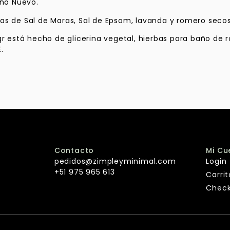
Año Nuevo.
as de Sal de Maras, Sal de Epsom, lavanda y romero secos
0gr está hecho de glicerina vegetal, hierbas para baño de
.
Contacto
Mi Cu
pedidos@zimpleyminimal.com
Login
+51 975 965 613
Carrit
Chec