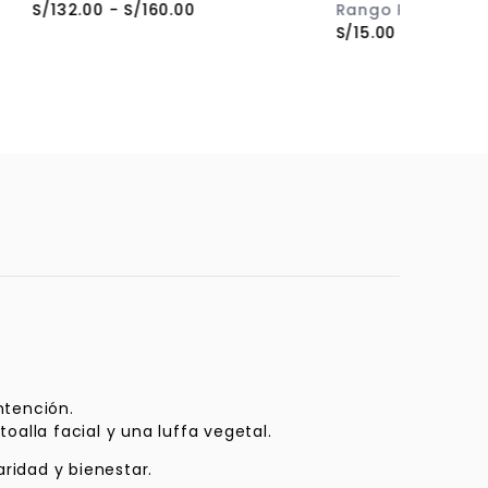
S/
132.00
-
S/
160.00
Rango Precios
S/
15.00
ntención.
oalla facial y una luffa vegetal.
aridad y bienestar.