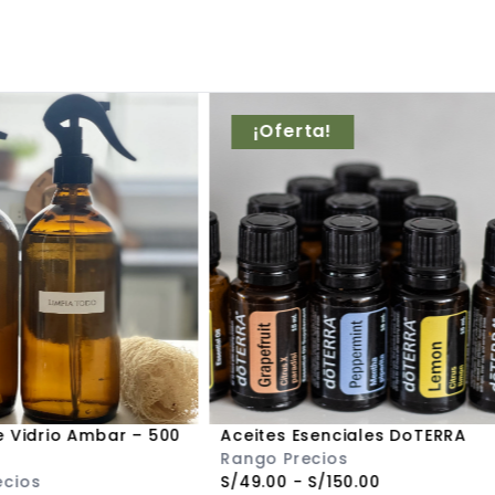
¡Oferta!
e Vidrio Ambar – 500
Aceites Esenciales DoTERRA
Rango Precios
ecios
S/
49.00
-
S/
150.00