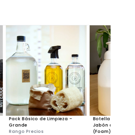
Pack Básico de Limpieza –
Botella Reutiliza
Grande
Jabón de Manos
Rango Precios
(Foam)