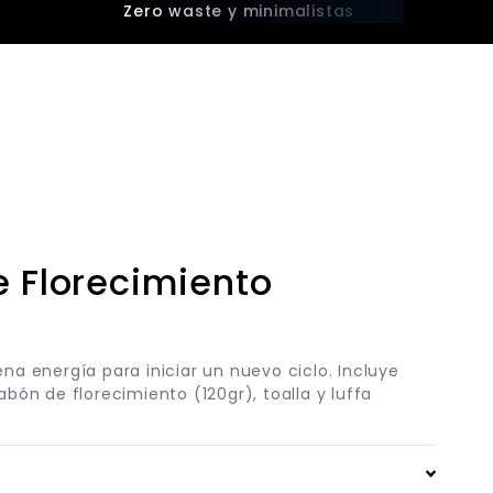
Zero waste y minimalistas
10
e Florecimiento
na energía para iniciar un nuevo ciclo. Incluye
abón de florecimiento (120gr), toalla y luffa