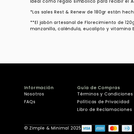
Ideal como regalo simbólico para recibir el 
*Las sales Rest & Renew de 180gr están hech
**El jabón artesanal de Florecimiento de 12
manzanilla, caléndula, eucalipto y vitamina E
Información
Guía de Compras
Nosotros
Términos y Condiciones
FAQs
Políticas de Privacidad
Libro de Reclamaciones
© Zimple & Minimal 2025