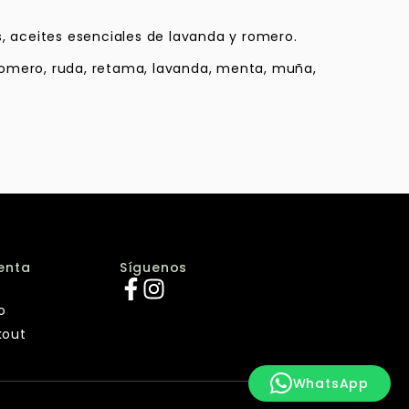
, aceites esenciales de lavanda y romero.
 romero, ruda, retama, lavanda, menta, muña,
enta
Síguenos
o
kout
WhatsApp