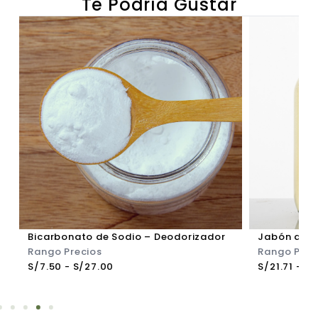
Te Podría Gustar
Bicarbonato de Sodio – Deodorizador
Jabón de M
Rango Precios
Rango Prec
S/
7.50
-
S/
27.00
S/
21.71
-
S/